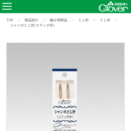
TOP
／
商品紹介
／
編み物用品
／
とじ針
／
とじ針
／
ジャンボとじ針(ステッチ針)