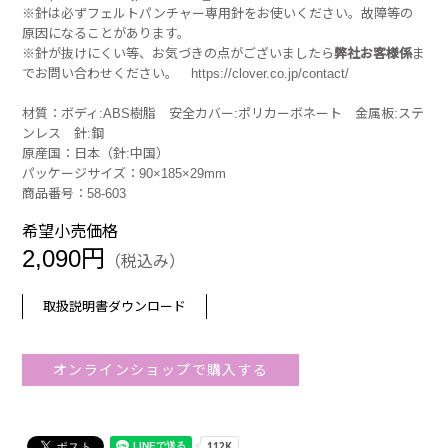
※針は必ずフェルトパンチャー専用針をお使いください。故障等の
原因になることがあります。
※針が抜けにくい等、お気づきの点がございましたら
弊社お客様係
ま
でお問い合わせください。
https://clover.co.jp/contact/
材質：ボディ:ABS樹脂 安全カバー:ポリカーボネート 金属板:ステ
ンレス 針:鋼
原産国：日本（針:中国）
パッケージサイズ：90×185×29mm
商品番号：58-603
希望小売価格
2,090円
（税込み）
取扱説明書ダウンロード
オンラインショップで購入する