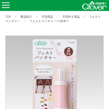
TOP
／
商品紹介
／
手芸用品
／
手芸針＆用品
／
フェルト
パンチャー
／
フェルトパンチャー＜5本針＞