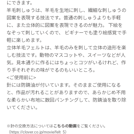
にできます。
羊毛刺しゅうは、羊毛を生地に刺し、繊細な刺しゅうの
図案を表現する技法です。普通の刺しゅうよりも手軽
に、また立体的に図案を表現できるのが魅力。 下絵を
なぞって刺していくので、 ビギナーでも塗り絵感覚で手
軽に楽しめます。
立体羊毛フェルトは、羊毛のみを刺して立体の造形を楽
しむ技法です。動物のマスコットや、スイーツなどが人
気。見本通りに作るにはちょっとコツがいるけれど、作
り手それぞれの味がでるのもいいところ。
<ご使用前に>
針には防錆油が付いています。そのままご使用になる
と、作品が汚れることがありますので、あらかじめ不用
な柔らかい布地に数回パンチングして、防錆油を取り除
いてください。
※針の交換方法については
こちらの動画
をご覧ください。
（
https://clover.co.jp/movie/felt_5
）