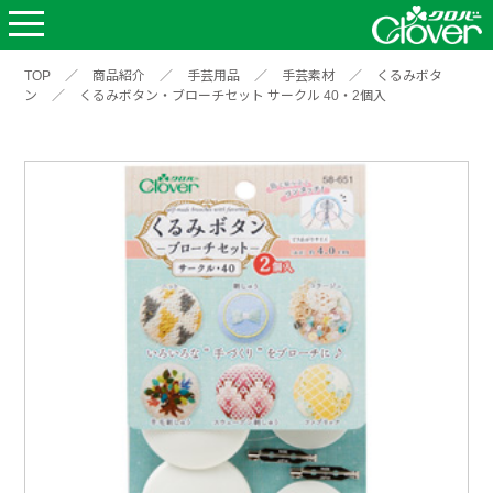
TOP
／
商品紹介
／
手芸用品
／
手芸素材
／
くるみボタ
ン
／
くるみボタン・ブローチセット サークル 40・2個入