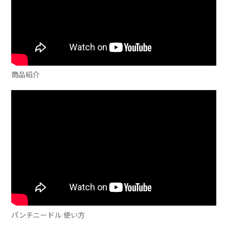
商品紹介
パンチニードル 使い方