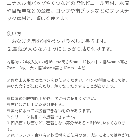
エナメル調バッグやくつなどの塩化ビニール素材、水筒
や自転車などの金属、コップや歯ブラシなどのプラスチ
ック素材と、幅広く使えます。
使い方
１おなまえ用の油性ペンでラベルに書きます。
２.空気が入らないようにしっかり貼り付けます。
内容物：24枚入(小：幅16mm×高さ5mm 12枚／中：幅34mm×高さ
7mm 8枚／大：幅34mm×高さ12mm 4枚)
※おなまえ用の油性ペンをお使いください。ペンの種類によっては、
書いた文字がにじんだり、薄くなったりすることがあります。
※接着後24時間以上経過してからご使用ください。
※布にはご使用いただけません。
※素材によっては接着できないものがあります。
※シリコーン製品には接着できません。
※凹凸面・球面など、密着しない部分があると剥がれやすくなりま
す。
※電子レンジ・食器洗い乾燥機をご使用の際、状況によっては剥がれ