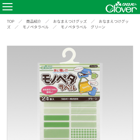
TOP
／
商品紹介
／
おなまえつけグッズ
／
おなまえつけグッ
ズ
／
モノペタラベル
／
モノペタラベル グリーン