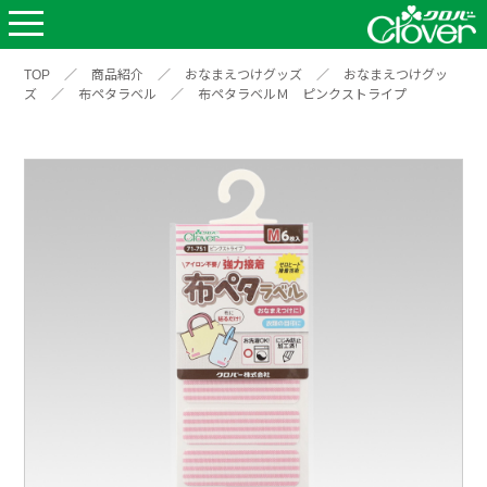
TOP
／
商品紹介
／
おなまえつけグッズ
／
おなまえつけグッ
ズ
／
布ペタラベル
／
布ペタラベルＭ ピンクストライプ