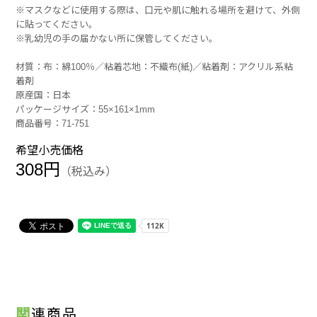
※マスクなどに使用する際は、口元や肌に触れる場所を避けて、外側
に貼ってください。
※乳幼児の手の届かない所に保管してください。
材質：布：綿100％／粘着芯地：不織布(紙)／粘着剤：アクリル系粘
着剤
原産国：日本
パッケージサイズ：55×161×1mm
商品番号：71-751
希望小売価格
308円
（税込み）
関連商品