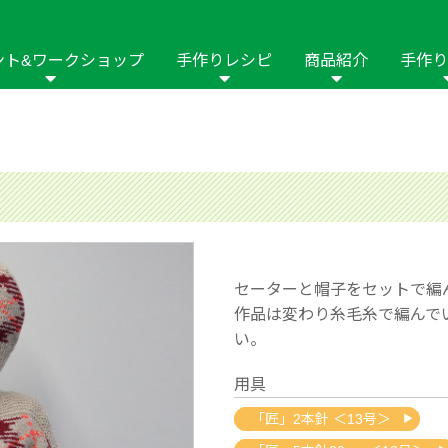
ント&ワークショップ
手作りレシピ
商品紹介
手作り
商品名や商品情
その他の手作りナビ
手作りムービー
フリーワードで
2023年
2022年
2021年
イング用品
はさみ
ソーメニュ
パッチワーク・キル
ーイング
パッチワーク・
修用品
ホビー材料・キット
作品本
おなまえつけ
の手芸
糸の手芸
ール
セーターと帽子をセットで編
毛の手芸
刺しゅう
作品は変わり糸毛糸で編んで
い。
み物
インテリア
2018年
2017年
2016年
2015年
2014年
用具
の他
「匠」2本針 ＜13号＞