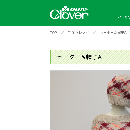
イベ
TOP
／
手作りレシピ
／
セーター＆帽子A
イベント
編み物ナビ
ソーイングナビ
カテゴリから探す
2026年
2025年
2024年
新商品一覧
縫い針
ソー
アイテムから探す
ソ
セーター＆帽子A
編み物用品
インテリア
補
ワークショップ
布
クロバーモチーフ
ポルトボヌ
2026年
2025年
2024年
羊
イベントレポート
編
2024年
2020年
2019年
そ