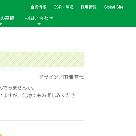
企業情報
CSR・環境
採用情報
Global Site
の基礎
お問い合わせ
報など
新着レシピ
検索ができます。
ト
手芸用品
編み針
人気レシピ
キルト
グッズ
ペーパークラフト
デザイン／田畑 真代
んでみませんか。
いますが、無地でもお楽しみくださ
2013年
2012年