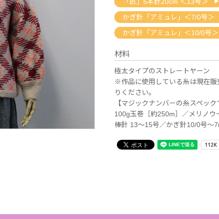
「匠」5本針20cm ＜13号＞
かぎ針「アミュレ」＜7/0号＞
かぎ針「アミュレ」＜10/0号＞
材料
極太タイプのストレートヤーン
※作品に使用している糸は現在販
りください。
【マジックナンバーの糸スペック
100g玉巻［約250m］／メリノ
棒針 13～15号／かぎ針10/0号～