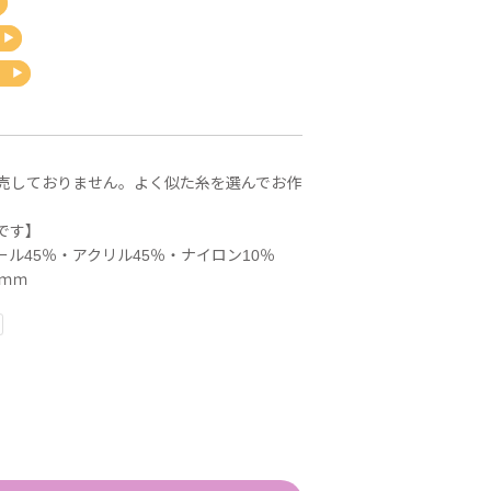
売しておりません。よく似た糸を選んでお作
です】
ウール45％・アクリル45％・ナイロン10％
7ｍｍ