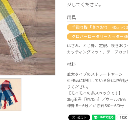
ジしてください。
用具
手織り機「咲きおり」40cm＜
クロバーロータリーカッター45
はさみ、とじ針、定規、咲きおりペ
カッティングマット、テープカット
材料
並太タイプのストレートヤーン
※作品に使用している糸は現在販
りください。
【モイモイの糸スペックです】
35g玉巻［約70m］／ウール75％
棒針 5～6号／かぎ針5/0～6/0号