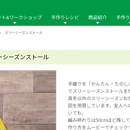
ント&ワークショップ
手作りレシピ
商品紹介
手作り
る スリーシーズンストール
商品名や商品情
その他の手作りナビ
手作りムービー
フリーワードで
2023年
2022年
2021年
イング用品
はさみ
ソーメニュ
パッチワーク・キル
ーイング
パッチワーク・
ーシーズンストール
修用品
ホビー材料・キット
作品本
おなまえつけ
の手芸
糸の手芸
ール
手織りを「かんたん・たのし
毛の手芸
刺しゅう
でスリーシーズンストールを
真冬以外のスリーシーズンお
み物
インテリア
2018年
2017年
2016年
2015年
2014年
図を用意しています。友人へ
いても。
の他
編み終わりは50cmほど残し
作り方をムービーでチェック