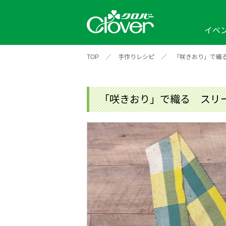
イベ
TOP
／
手作りレシピ
／
「咲きおり」で織
イベント
編み物ナビ
ソーイングナビ
カテゴリから探す
2026年
2025年
2024年
新商品一覧
縫い針
ソー
アイテムから探す
ソ
「咲きおり」で織る スリ
編み物用品
インテリア
補
ワークショップ
布
クロバーモチーフ
ポルトボヌ
2026年
2025年
2024年
羊
イベントレポート
編
2024年
2020年
2019年
そ