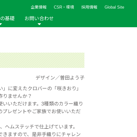
企業情報
CSR・環境
採用情報
Global Site
の基礎
お問い合わせ
報など
新着レシピ
検索ができます。
ト
手芸用品
編み針
人気レシピ
キルト
グッズ
ペーパークラフト
デザイン／曽田よう子
い」に変えたクロバーの「咲きおり」
作りませんか？
使いいただけます。3種類のカラー織り
2013年
2012年
のプレゼントやご家族でお使いいただ
て、ヘムステッチで仕上げています。
できますので、是非手織りにチャレン