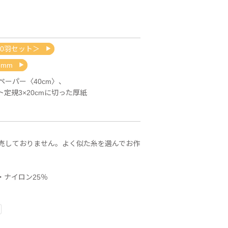
30羽セット＞
mm
ーパー〈40cm〉、
定規3×20cmに切った厚紙
売しておりません。よく似た糸を選んでお作
・ナイロン25％