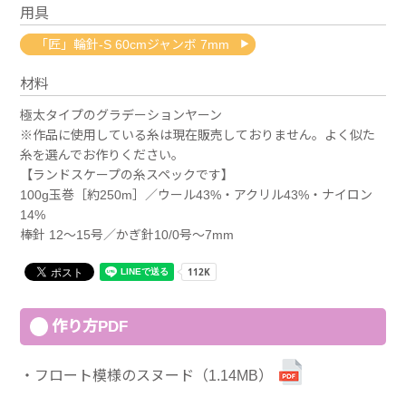
用具
「匠」輪針-S 60cmジャンボ 7mm
材料
極太タイプのグラデーションヤーン
※作品に使用している糸は現在販売しておりません。よく似た
糸を選んでお作りください。
【ランドスケープの糸スペックです】
100g玉巻［約250m］／ウール43%・アクリル43%・ナイロン
14%
棒針 12～15号／かぎ針10/0号～7mm
作り方PDF
フロート模様のスヌード（1.14MB）