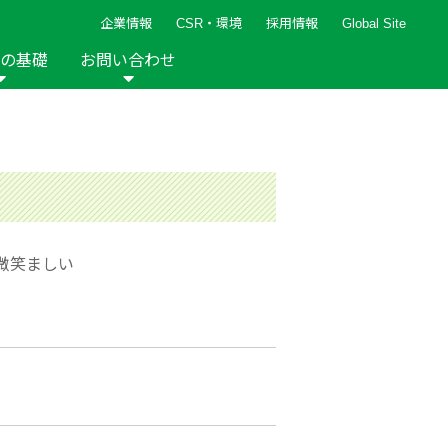
企業情報
CSR・環境
採用情報
Global Site
の基礎
お問い合わせ
報など
新着レシピ
検索ができます。
ト
手芸用品
編み針
人気レシピ
キルト
グッズ
ペーパークラフト
微笑ましい
2013年
2012年