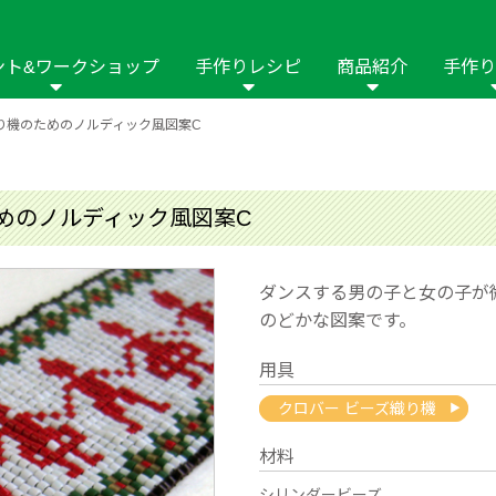
ント&ワークショップ
手作りレシピ
商品紹介
手作り
り機のためのノルディック風図案C
商品名や商品情
その他の手作りナビ
手作りムービー
フリーワードで
2023年
2022年
2021年
イング用品
はさみ
ソーメニュ
パッチワーク・キル
ーイング
パッチワーク・
めのノルディック風図案C
修用品
ホビー材料・キット
作品本
おなまえつけ
の手芸
糸の手芸
ール
ダンスする男の子と女の子が
のどかな図案です。
毛の手芸
刺しゅう
用具
み物
インテリア
2018年
2017年
2016年
2015年
2014年
クロバー ビーズ織り機
の他
材料
シリンダービーズ