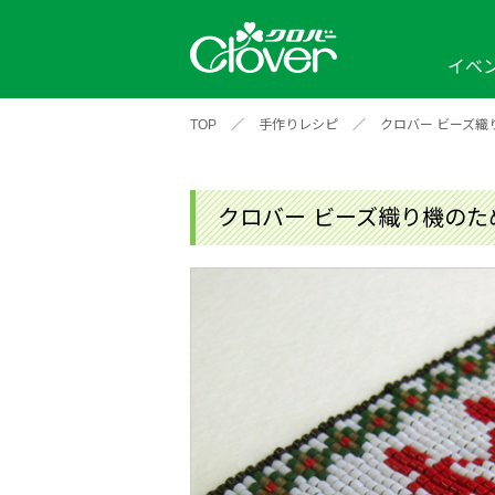
イベ
TOP
／
手作りレシピ
／
クロバー ビーズ織
イベント
編み物ナビ
ソーイングナビ
カテゴリから探す
2026年
2025年
2024年
新商品一覧
縫い針
ソー
アイテムから探す
ソ
クロバー ビーズ織り機のた
編み物用品
インテリア
補
ワークショップ
布
クロバーモチーフ
ポルトボヌ
2026年
2025年
2024年
羊
イベントレポート
編
2024年
2020年
2019年
そ