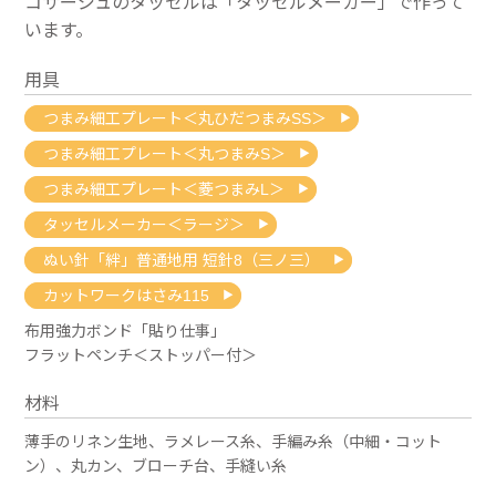
コサージュのタッセルは「タッセルメーカー」で作って
います。
用具
つまみ細工プレート＜丸ひだつまみSS＞
つまみ細工プレート＜丸つまみS＞
つまみ細工プレート＜菱つまみL＞
タッセルメーカー＜ラージ＞
ぬい針「絆」普通地用 短針8（三ノ三）
カットワークはさみ115
布用強力ボンド「貼り仕事」
フラットペンチ＜ストッパー付＞
材料
薄手のリネン生地、ラメレース糸、手編み糸（中細・コット
ン）、丸カン、ブローチ台、手縫い糸