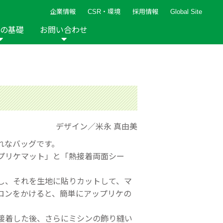
企業情報
CSR・環境
採用情報
Global Site
の基礎
お問い合わせ
報など
新着レシピ
検索ができます。
ト
手芸用品
編み針
人気レシピ
キルト
グッズ
ペーパークラフト
デザイン／米永 真由美
れなバッグです。
プリケマット」と「熱接着両面シー
2013年
2012年
し、それを生地に貼りカットして、マ
ロンをかけると、簡単にアップリケの
接着した後、さらにミシンの飾り縫い