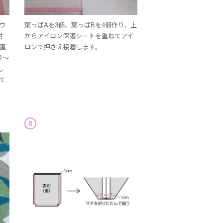
ウ
葉っぱAを3個、葉っぱBを4個作り、上
耐
からアイロン保護シートを重ねてアイ
置
ロンで押さえ接着します。
1～
し
て
8