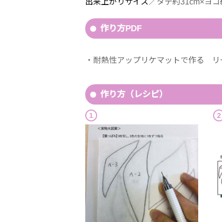
出来上がりサイズ
／タテ約31cm×ヨ
作り方PDF
耐熱性アップリケマットで作る リ
作り方（レシピ）
1
2