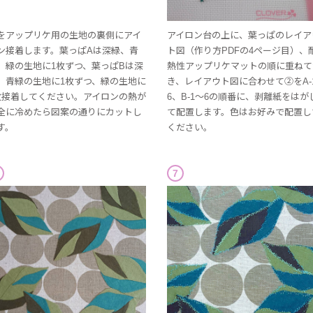
をアップリケ用の生地の裏側にアイ
アイロン台の上に、葉っぱのレイア
ン接着します。葉っぱAは深緑、青
ト図（作り方PDFの4ページ目）、
、緑の生地に1枚ずつ、葉っぱBは深
熱性アップリケマットの順に重ねて
、青緑の生地に1枚ずつ、緑の生地に
き、レイアウト図に合わせて②をA-
枚接着してください。アイロンの熱が
6、B-1～6の順番に、剥離紙をはが
全に冷めたら図案の通りにカットし
て配置します。色はお好みで配置し
す。
ください。
7