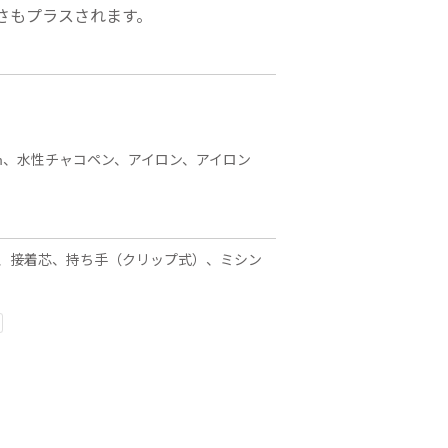
さもプラスされます。
m、水性チャコペン、アイロン、アイロン
、接着芯、持ち手（クリップ式）、ミシン