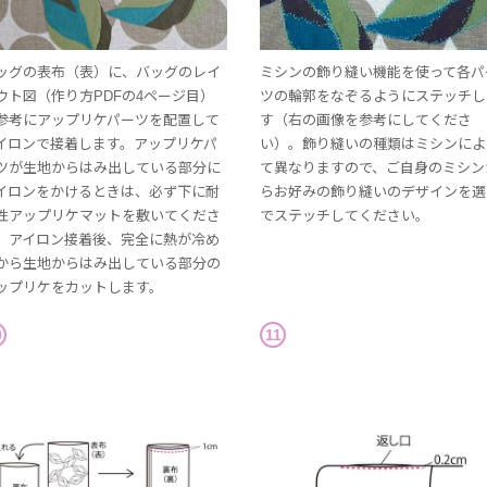
ッグの表布（表）に、バッグのレイ
ミシンの飾り縫い機能を使って各パ
ウト図（作り方PDFの4ページ目）
ツの輪郭をなぞるようにステッチし
参考にアップリケパーツを配置して
す（右の画像を参考にしてくださ
イロンで接着します。アップリケパ
い）。飾り縫いの種類はミシンによ
ツが生地からはみ出している部分に
て異なりますので、ご自身のミシン
イロンをかけるときは、必ず下に耐
らお好みの飾り縫いのデザインを選
性アップリケマットを敷いてくださ
でステッチしてください。
。アイロン接着後、完全に熱が冷め
から生地からはみ出している部分の
ップリケをカットします。
0
11