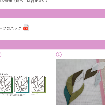
コ約28cm（持ち手は含まない）
ーフのバッグ
3