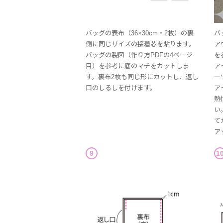
バッグの表布（36×30cm・2枚）の裏
バ
側に同じサイズの接着芯を貼ります。
ア
バッグの製図（作り方PDFの4ページ
を
目）を参考に底のマチをカットしま
ア
す。裏布2枚も同じ形にカットし、返し
ー
口のしるしを付けます。
ア
熱
い
て
ア
9
1