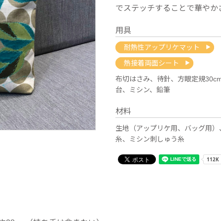
でステッチすることで華やか
用具
耐熱性アップリケマット
熱接着両面シート
布切はさみ、待針、方眼定規30c
台、ミシン、鉛筆
材料
生地（アップリケ用、バッグ用）
糸、ミシン刺しゅう糸