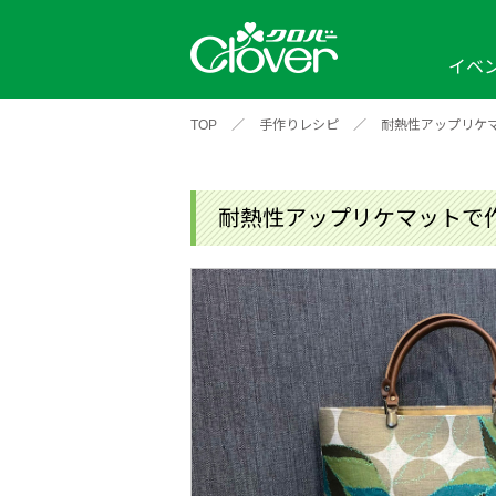
イベ
TOP
／
手作りレシピ
／
耐熱性アップリケ
イベント
編み物ナビ
ソーイングナビ
カテゴリから探す
2026年
2025年
2024年
新商品一覧
縫い針
ソー
アイテムから探す
ソ
耐熱性アップリケマットで
編み物用品
インテリア
補
ワークショップ
布
クロバーモチーフ
ポルトボヌ
2026年
2025年
2024年
羊
イベントレポート
編
2024年
2020年
2019年
そ