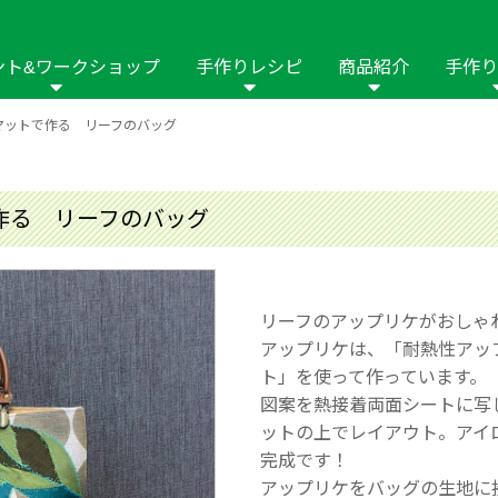
ント&ワークショップ
手作りレシピ
商品紹介
手作り
マットで作る リーフのバッグ
商品名や商品情
その他の手作りナビ
手作りムービー
フリーワードで
2023年
2022年
2021年
イング用品
はさみ
ソーメニュ
パッチワーク・キル
ーイング
パッチワーク・
作る リーフのバッグ
修用品
ホビー材料・キット
作品本
おなまえつけ
の手芸
糸の手芸
ール
リーフのアップリケがおしゃ
毛の手芸
刺しゅう
アップリケは、「耐熱性アッ
ト」を使って作っています。
み物
インテリア
2018年
2017年
2016年
2015年
2014年
図案を熱接着両面シートに写
ットの上でレイアウト。アイ
の他
完成です！
アップリケをバッグの生地に