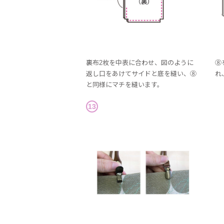
裏布2枚を中表に合わせ、図のように
⑧
返し口をあけてサイドと底を縫い、⑧
れ
と同様にマチを縫います。
13