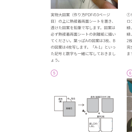
実物大図案（作り方PDFの3ページ
①
目）の上に熱接着両面シートを置き、
ロ
透けた図案を鉛筆で写します。図案は
緑
必ず熱接着両面シートの剥離紙に描い
緑
てください。葉っぱAの図案は3枚、B
2
の図案は4枚写します。「A-1」といっ
完
た記号と数字も一緒に写しておきまし
ま
ょう。
5
6