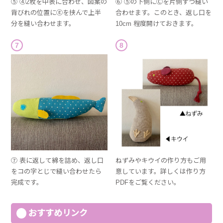
⑤ ④2枚を中表に合わせ、図案の
⑥ ⑤の下側にⒸを片側ずつ縫い
背びれの位置にⒺを挟んで上半
合わせます。このとき、返し口を
分を縫い合わせます。
10cm 程度開けておきます。
7
8
⑦ 表に返して綿を詰め、返し口
ねずみやキウイの作り方もご用
をコの字とじで縫い合わせたら
意しています。詳しくは作り方
完成です。
PDFをご覧ください。
おすすめリンク