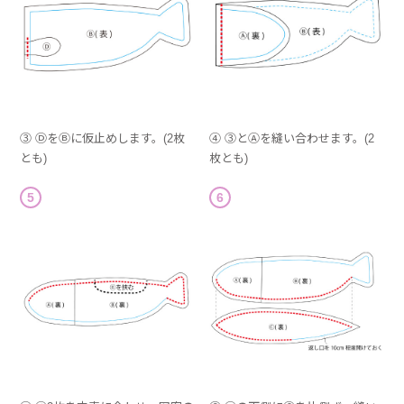
③ ⒹをⒷに仮止めします。(2枚
④ ③とⒶを縫い合わせます。(2
とも)
枚とも)
5
6