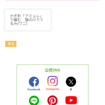
かぎ針「アミュレ」
で編む 猫のけりぐ
るみ(ワニ)
ネコ
公式SNS