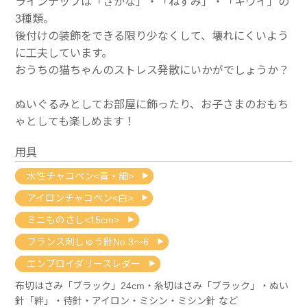
ラインナップは「さかな」・「ねずみ」・「キウイ」の
3種類。
後付けの装飾をできる限り少なくして、壊れにくいよう
に工夫しています。
おうちの猫ちゃんのストレス発散にいかがでしょうか？
ぬいぐるみとしてお部屋に飾ったり、お子さまのおもち
ゃとしても楽しめます！
用具
水性チャコペン<青・細>
アイロンチャコペン<白>
ミニものさし<15cm>
フランス刺しゅう針No.3～6
エンブロイダリースレダー
布切はさみ「ブラック」24cm・糸切はさみ「ブラック」・ぬい
針「絆」・待針・アイロン・ミシン・ミシン針 など