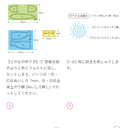
【さかなの作り方】① 型紙を図
② Ⓐ2 枚に目玉を刺しゅうしま
のように布とフェルトに写し、
す。
カットします。パーツⒶ・Ⓑ・
Ⓒはぬいしろ 7mm、Ⓓ・Ⓔは出
来上がり線 (ぬいしろ無し) でカ
ットしてください。
3
4