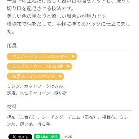
一番下の生地だけ残して縫い目の間をカットし、洗って
切り口を起毛させる技法です。
美しい色の重なりと優しい風合いが魅力です。
模様布で柄をだして、手軽に持てるバッグに仕立てまし
た。
用具
クロバースラッシュカッター
テープメーカー 18mm幅
布用スティックボンド
ミシン、カットワークはさみ、
定規、水性チャコペン、縫い針
材料
柄布（土台布）、シーチング、デニム（表布）、模様布、ミシ
ン糸、縫い糸、持ち手