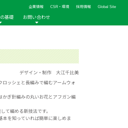
企業情報
CSR・環境
採用情報
Global Site
の基礎
お問い合わせ
報など
新着レシピ
検索ができます。
ト
手芸用品
編み針
人気レシピ
キルト
グッズ
ペーパークラフト
デザイン・制作 大江千比美
クロッシェと長編みで編むアームウォ
はかぎ針編みの丸いお花とアフガン編
2013年
2012年
続して編める新技法です。
基本を知っていれば簡単に楽しめま