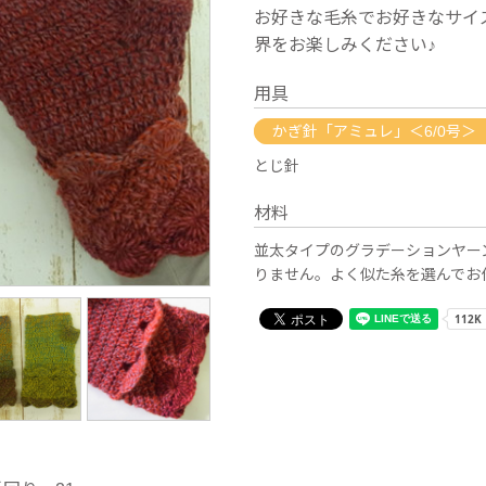
お好きな毛糸でお好きなサイ
界をお楽しみください♪
用具
かぎ針「アミュレ」＜6/0号＞
とじ針
材料
並太タイプのグラデーションヤー
りません。よく似た糸を選んでお