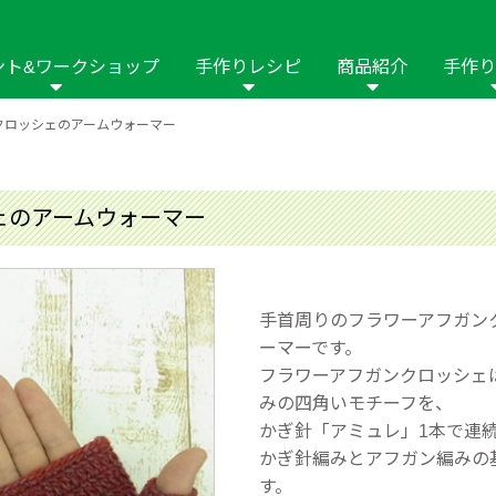
ント&ワークショップ
手作りレシピ
商品紹介
手作り
クロッシェのアームウォーマー
商品名や商品情
その他の手作りナビ
手作りムービー
フリーワードで
2023年
2022年
2021年
イング用品
はさみ
ソーメニュ
パッチワーク・キル
ーイング
パッチワーク・
ェのアームウォーマー
修用品
ホビー材料・キット
作品本
おなまえつけ
の手芸
糸の手芸
ール
手首周りのフラワーアフガン
毛の手芸
刺しゅう
ーマーです。
フラワーアフガンクロッシェ
み物
インテリア
2018年
2017年
2016年
2015年
2014年
みの四角いモチーフを、
かぎ針「アミュレ」1本で連
の他
かぎ針編みとアフガン編みの
す。