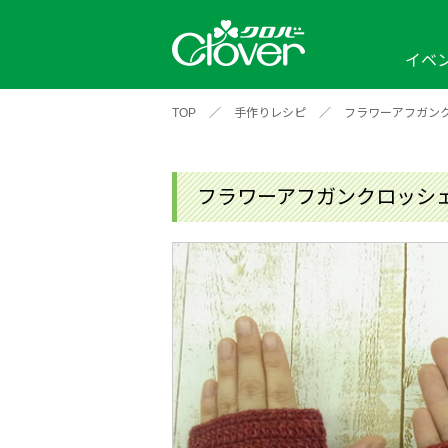
イベ
TOP
／
手作りレシピ
／
フラワーアフガン
イベント
編み物ナビ
ソーイングナビ
カテゴリから探す
2026年
2025年
2024年
新商品一覧
縫い針
ソー
アイテムから探す
ソ
フラワーアフガンクロッシ
編み物用品
インテリア
補
ワークショップ
布
クロバーモチーフ
ポルトボヌ
2026年
2025年
2024年
羊
イベントレポート
編
2024年
2020年
2019年
そ