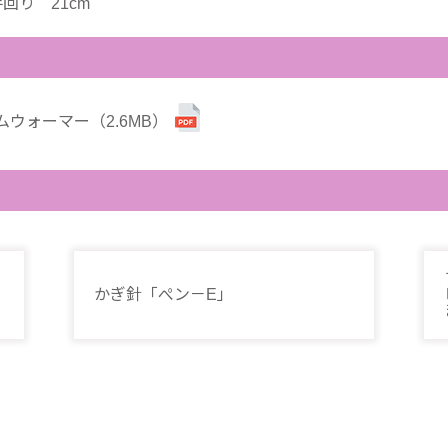
回り 21cm
ウォーマー（2.6MB）
かぎ針「ぺン－E」