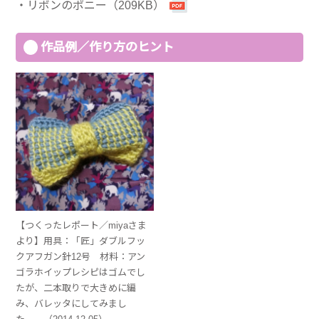
リボンのポニー（209KB）
作品例／作り方のヒント
【つくったレポート／miyaさま
より】用具：「匠」ダブルフッ
クアフガン針12号 材料：アン
ゴラホイップレシピはゴムでし
たが、二本取りで大きめに編
み、バレッタにしてみまし