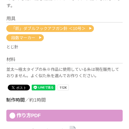
す。
用具
「匠」ダブルフックアフガン針 ＜10号＞
段数マーカー
とじ針
材料
並太〜極太タイプの糸※作品に使用している糸は現在販売して
おりません。よく似た糸を選んでお作りください。
制作時間
／約1時間
作り方PDF