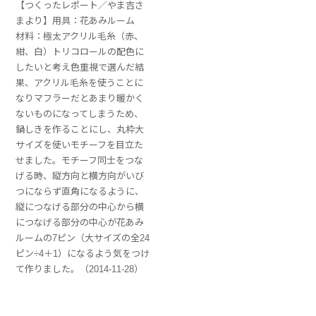
【つくったレポート／やま吉さ
まより】用具：花あみルーム
材料：極太アクリル毛糸（赤、
紺、白）トリコロールの配色に
したいと考え色重視で選んだ結
果、アクリル毛糸を使うことに
なりマフラーだとあまり暖かく
ないものになってしまうため、
鍋しきを作ることにし、丸枠大
サイズを使いモチーフを目立た
せました。モチーフ同士をつな
げる時、縦方向と横方向がいび
つにならず直角になるように、
縦につなげる部分の中心から横
につなげる部分の中心が花あみ
ルームの7ピン（大サイズの全24
ピン÷4＋1）になるよう気をつけ
て作りました。（2014-11-28）