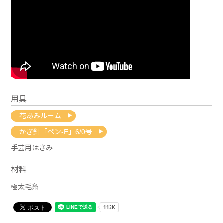
用具
花あみルーム
かぎ針「ペン-E」6/0号
手芸用はさみ
材料
極太毛糸