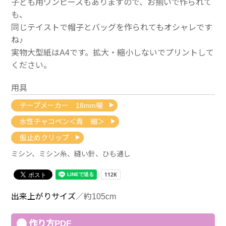
子ども用ワンピースもありますので、お揃いで作られて
も、
同じテイストで帽子とバッグを作られてもオシャレです
ね♪
実物大型紙はA4です。拡大・縮小しないでプリントして
ください。
用具
テープメーカー 18mm幅
水性チャコペン＜青 細＞
仮止めクリップ
ミシン、ミシン糸、縫い針、ひも通し
出来上がりサイズ
／約105cm
作り方PDF