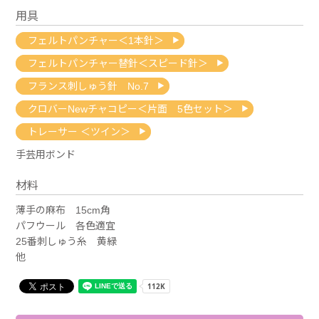
用具
フェルトパンチャー＜1本針＞
フェルトパンチャー替針＜スピード針＞
フランス刺しゅう針 No.7
クロバーNewチャコピー＜片面 5色セット＞
トレーサー ＜ツイン＞
手芸用ボンド
材料
薄手の麻布 15cm角
パフウール 各色適宜
25番刺しゅう糸 黄緑
他