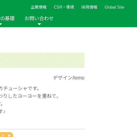
企業情報
CSR・環境
採用情報
Global Site
の基礎
お問い合わせ
報など
新着レシピ
検索ができます。
ト
手芸用品
編み針
人気レシピ
キルト
グッズ
ペーパークラフト
デザイン/lemo
カチューシャです。
わりしたヨーヨーを重ねて、
す。
2013年
2012年
す♪
L＞