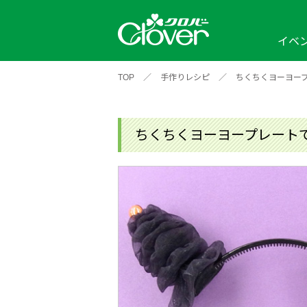
イベ
TOP
／
手作りレシピ
／
ちくちくヨーヨー
イベント
編み物ナビ
ソーイングナビ
カテゴリから探す
2026年
2025年
2024年
新商品一覧
縫い針
ソー
アイテムから探す
ソ
ちくちくヨーヨープレート
編み物用品
インテリア
補
ワークショップ
布
クロバーモチーフ
ポルトボヌ
2026年
2025年
2024年
羊
イベントレポート
編
2024年
2020年
2019年
そ