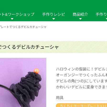
ント&ワークショップ
手作りレシピ
商品紹介
手作り
プレートでつくるデビルカチューシャ
商品名や商品情
その他の手作りナビ
手作りムービー
フリーワードで
2023年
2022年
2021年
イング用品
はさみ
ソーメニュ
パッチワーク・キル
ーイング
パッチワーク・
でつくるデビルカチューシャ
修用品
ホビー材料・キット
作品本
おなまえつけ
の手芸
糸の手芸
ール
ハロウィンの仮装に！デビル
毛の手芸
刺しゅう
オーガンジーでつくったふん
デビルの角(つの)にしていま
み物
インテリア
2018年
2017年
2016年
2015年
2014年
かわいいデビルに変身できま
の他
用具
ちくちくヨーヨープレート＜L