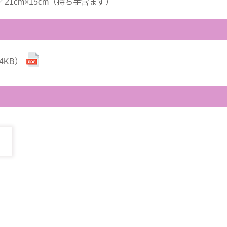
／21cm×15cm（持ち手含まず）
4KB）