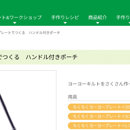
ント&ワークショップ
手作りレシピ
商品紹介
手作り
プレートでつくる ハンドル付きポーチ
商品名や商品情
その他の手作りナビ
手作りムービー
フリーワードで
2023年
2022年
2021年
イング用品
はさみ
ソーメニュ
パッチワーク・キル
ーイング
パッチワーク・
でつくる ハンドル付きポーチ
修用品
ホビー材料・キット
作品本
おなまえつけ
の手芸
糸の手芸
ール
ヨーヨーキルトをさくさん作
毛の手芸
刺しゅう
用具
み物
インテリア
2018年
2017年
2016年
2015年
2014年
ちくちくヨーヨープレート＜S
ちくちくヨーヨープレート＜S
の他
ちくちくヨーヨープレート＜L