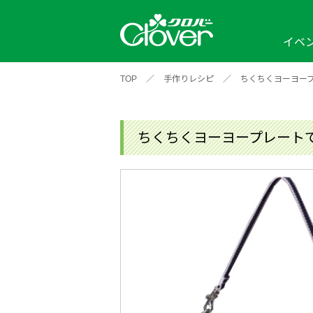
イベ
TOP
／
手作りレシピ
／
ちくちくヨーヨー
イベント
編み物ナビ
ソーイングナビ
カテゴリから探す
2026年
2025年
2024年
新商品一覧
縫い針
ソー
アイテムから探す
ソ
ちくちくヨーヨープレート
編み物用品
インテリア
補
ワークショップ
布
クロバーモチーフ
ポルトボヌ
2026年
2025年
2024年
羊
イベントレポート
編
2024年
2020年
2019年
そ