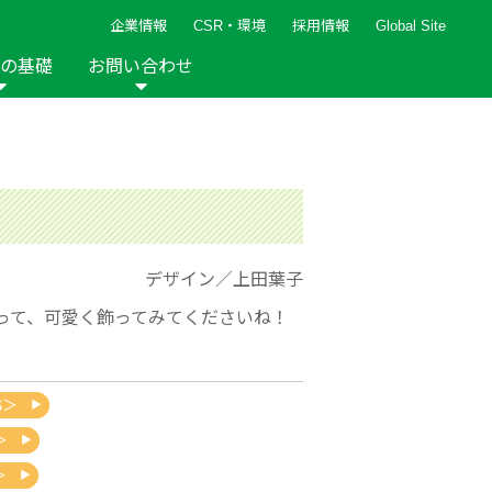
企業情報
CSR・環境
採用情報
Global Site
の基礎
お問い合わせ
報など
新着レシピ
検索ができます。
ト
手芸用品
編み針
人気レシピ
キルト
グッズ
ペーパークラフト
デザイン／上田葉子
って、可愛く飾ってみてくださいね！
2013年
2012年
S＞
＞
＞