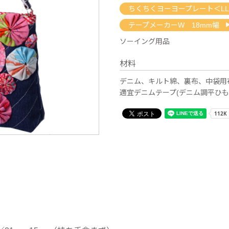
ちくちくヨーヨープレート＜L
テープメーカーW 18mm幅
ソーイング用品
材料
デニム、キルト綿、裏布、中袋用布
適宜デニムテープ(デニム調平ひも/