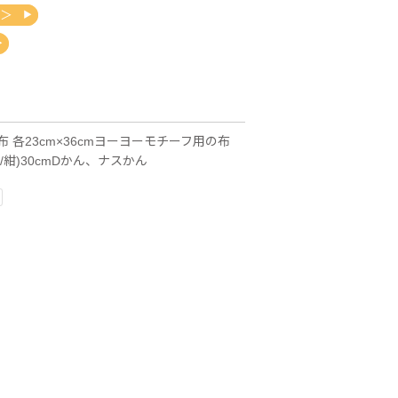
L＞
 各23cm×36cmヨーヨーモチーフ用の布
紺)30cmDかん、ナスかん