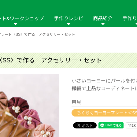
ント&ワークショップ
手作りレシピ
商品紹介
手作り
プレート〈SS〉で作る アクセサリー・セット
商品名や商品情
その他の手作りナビ
手作りムービー
フリーワードで
2023年
2022年
2021年
イング用品
はさみ
ソーメニュ
パッチワーク・キル
ーイング
パッチワーク・
〈SS〉で作る アクセサリー・セット
修用品
ホビー材料・キット
作品本
おなまえつけ
の手芸
糸の手芸
ール
小さいヨーヨーにパールを付
繊細で上品なコーディネート
毛の手芸
刺しゅう
用具
み物
インテリア
2018年
2017年
2016年
2015年
2014年
ちくちくヨーヨープレート＜S
の他