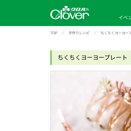
イベ
TOP
／
手作りレシピ
／
ちくちくヨーヨー
イベント
編み物ナビ
ソーイングナビ
カテゴリから探す
2026年
2025年
2024年
新商品一覧
縫い針
ソー
アイテムから探す
ソ
ちくちくヨーヨープレート
編み物用品
インテリア
補
ワークショップ
布
クロバーモチーフ
ポルトボヌ
2026年
2025年
2024年
羊
イベントレポート
編
2024年
2020年
2019年
そ