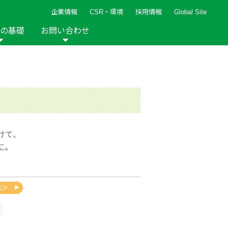
企業情報
CSR・環境
採用情報
Global Site
の基礎
お問い合わせ
報など
新着レシピ
検索ができます。
ト
手芸用品
編み針
人気レシピ
キルト
グッズ
ペーパークラフト
けて、
に。
2013年
2012年
S＞