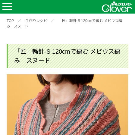
TOP
／
手作りレシピ
／
「匠」輪針-S 120cmで編む メビウス編
み スヌード
「匠」輪針-S 120cmで編む メビウス編
み スヌード