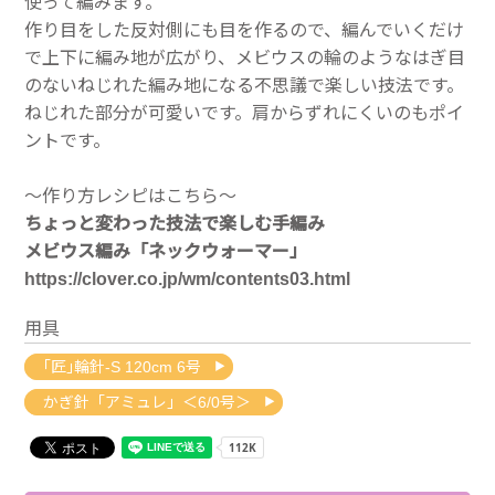
使って編みます。
作り目をした反対側にも目を作るので、編んでいくだけ
で上下に編み地が広がり、メビウスの輪のようなはぎ目
のないねじれた編み地になる不思議で楽しい技法です。
ねじれた部分が可愛いです。肩からずれにくいのもポイ
ントです。
～作り方レシピはこちら～
ちょっと変わった技法で楽しむ手編み
メビウス編み「ネックウォーマー」
https://clover.co.jp/wm/contents03.html
用具
｢匠｣輪針-S 120cm 6号
かぎ針「アミュレ」＜6/0号＞