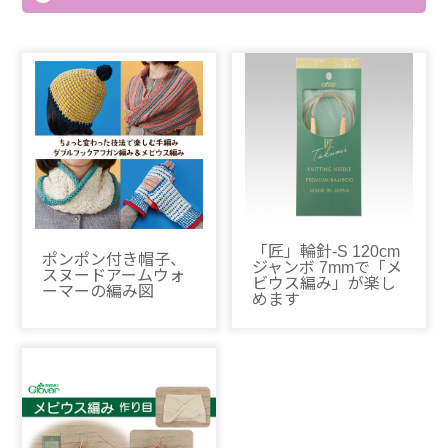
「匠」輪針-S 120cm
ポンポン付き帽子、
ジャンボ 7mmで「メ
スヌードアームウォ
ビウス編み」が楽し
ーマーの編み図
めます