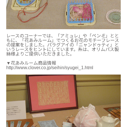
レースのコーナーでは、「アミュレ」や「ペン-E」とと
もに、「花あみルーム」でつくるお花のモチーフレース
の提案をしました。パラグアイの「ニャンドゥティ」と
いうレースをヒントにしています。糸は、オリムパス製
絲様よりご提供いただきました。
▼花あみルーム商品情報
http://www.clover.co.jp/seihin/syugei_1.html