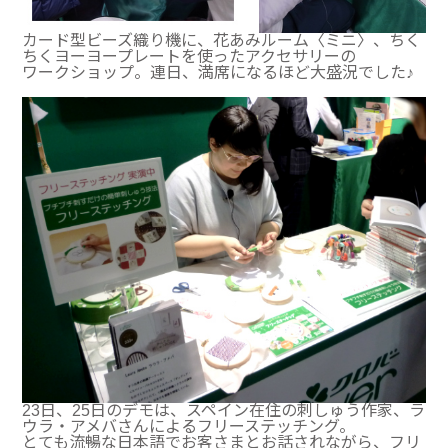
カード型ビーズ織り機に、花あみルーム〈ミニ〉、ちく
ちくヨーヨープレートを使ったアクセサリーの
ワークショップ。連日、満席になるほど大盛況でした♪
23日、25日のデモは、スペイン在住の刺しゅう作家、ラ
ウラ・アメバさんによるフリーステッチング。
とても流暢な日本語でお客さまとお話されながら、フリ