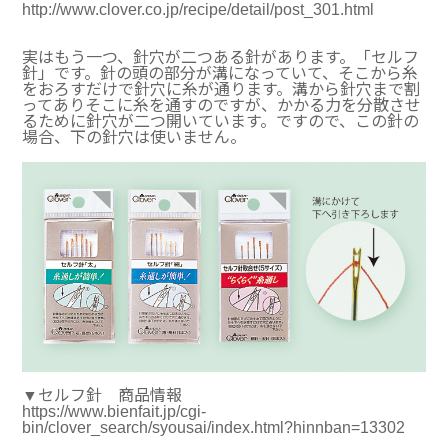
http://www.clover.co.jp/recipe/detail/post_301.html
実はもう一つ、針穴が二つある針があります。「セルフ
針」です。針の頭の部分が溝になっていて、そこから糸
をおろすだけで針穴に糸が通ります。溝から針穴まで割
ってありそこに糸を通すのですが、かかる力を分散させ
るために針穴が二つ開いています。ですので、この針の
場合、下の針穴は使いません。
▼セルフ針 商品情報
https://www.bienfait.jp/cgi-
bin/clover_search/syousai/index.html?hinnban=13302