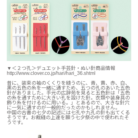
▼＜２つ孔＞デュエット手芸針・ぬい針商品情報
http://www.clover.co.jp/hari/hari_36.shtml
昔に、装束の袖のくくりを縫うのに、青、黄、赤、白、
黒の五色の糸を一緒に通すため、五つの孔のあいた五色
針がありました。手元の広辞苑を見ると五色針は「五色
の糸を通すために大きい孔を設けた針。衣類や装身具の
飾り糸を付けるのに用いる。」とあるので、大きな針穴
に一気に通すのが一般的だったのかもしれません。
中国の古書の七夕の記述には七孔や九孔の針も出てくる
そうです。お裁縫の上達を願う七夕祭の中で使われたそ
うです。