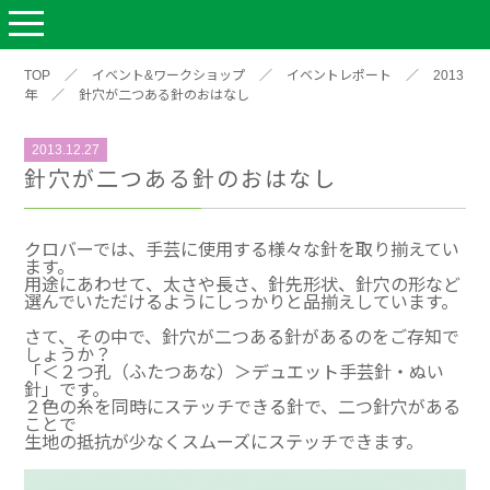
TOP
／
イベント&ワークショップ
／
イベントレポート
／
2013
年
／
針穴が二つある針のおはなし
2013.12.27
針穴が二つある針のおはなし
クロバーでは、手芸に使用する様々な針を取り揃えてい
ます。
用途にあわせて、太さや長さ、針先形状、針穴の形など
選んでいただけるようにしっかりと品揃えしています。
さて、その中で、針穴が二つある針があるのをご存知で
しょうか？
「＜２つ孔（ふたつあな）＞デュエット手芸針・ぬい
針」です。
２色の糸を同時にステッチできる針で、二つ針穴がある
ことで
生地の抵抗が少なくスムーズにステッチできます。