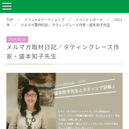
TOP
／
イベント&ワークショップ
／
イベントレポート
／
2014
年
／
メルマガ取材日記／タティングレース作家・盛本知子先生
2014.05.15
メルマガ取材日記／タティングレース作
家・盛本知子先生