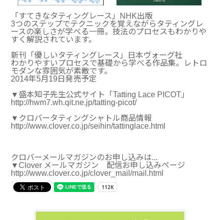
「すてきなタティングレース」NHK出版
3つのステップでテクニックを覚えながらタティングレ
ースの楽しさが学べる一冊。技法のプロセスもわかりや
すく解説されています。
新刊「優しいタティングレース」日本ヴォーグ社
わかりやすいプロセスで基礎から学べる作品集。レトロ
モダンな雰囲気が素敵です。
2014年5月19日発売予定
▼盛本知子先生公式サイト「Tatting Lace PICOT」
http://hwm7.wh.qit.ne.jp/tatting-picot/
▼クロバータティングシャトル商品情報
http://www.clover.co.jp/seihin/tattinglace.html
クロバーメールマガジンのお申し込みは...
▼Clover メールマガジン 配信お申し込みページ
http://www.clover.co.jp/clover_mail/mail.html