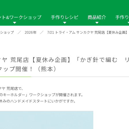
ント&ワークショップ
手作りレシピ
商品紹介
手作り
ショップ
／
2026年
／
7/21 トライ・アム サンカクヤ 荒尾店【夏休み
商品名や商品情
その他の手作りナビ
手作りムービー
フリーワードで
2023年
2022年
2021年
イング用品
はさみ
ソーメニュ
パッチワーク・キル
ーイング
パッチワーク・
ンカクヤ 荒尾店【夏休み企画】「かぎ針で編む
修用品
ホビー材料・キット
作品本
おなまえつけ
クップ開催！（熊本）
の手芸
糸の手芸
ール
毛の手芸
刺しゅう
クヤ 荒尾店で、
のキーホルダー」ワークショップが開催されます。
み物
インテリア
休みのハンドメイドスタートにいかがですか。
2018年
2017年
2016年
2015年
2014年
の他