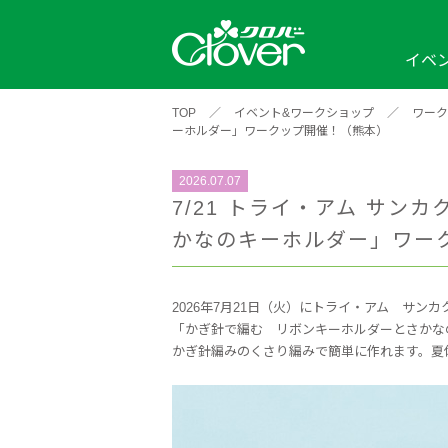
イベ
TOP
／
イベント&ワークショップ
／
ワーク
イベント
編み物ナビ
ソーイングナビ
ーホルダー」ワークップ開催！（熊本）
カテゴリから探す
2026年
2025年
2024年
新商品一覧
縫い針
ソー
アイテムから探す
2026.07.07
ソ
7/21 トライ・アム サ
編み物用品
インテリア
補
ワークショップ
かなのキーホルダー」ワー
布
クロバーモチーフ
ポルトボヌ
2026年
2025年
2024年
羊
2026年7月21日（火）にトライ・アム サンカ
イベントレポート
「かぎ針で編む リボンキーホルダーとさかな
編
かぎ針編みのくさり編みで簡単に作れます。夏
2024年
2020年
2019年
そ