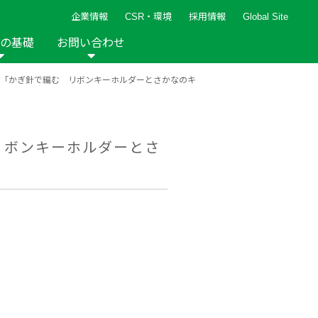
企業情報
CSR・環境
採用情報
Global Site
の基礎
お問い合わせ
企画】「かぎ針で編む リボンキーホルダーとさかなのキ
報など
新着レシピ
検索ができます。
ト
手芸用品
編み針
人気レシピ
キルト
 リボンキーホルダーとさ
グッズ
ペーパークラフト
2013年
2012年