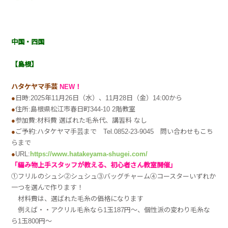
中国・四国
【島根】
ハタケヤマ手芸
NEW！
●
日時:2025年11月26日（水）、11月28日（金）14:00から
●
住所:島根県松江市春日町344-10 2階教室
●
参加費:材料費 選ばれた毛糸代、講習料 なし
●
ご予約:ハタケヤマ手芸まで Tel.0852-23-9045 問い合わせもこち
らまで
●
URL:
https://www.hatakeyama-shugei.com/
「編み物上手スタッフが教える、初心者さん教室開催」
①フリルのシュシ②シュシュ③バッグチャーム④コースターいずれか
一つを選んで作ります！
材料費は、選ばれた毛糸の価格になります
例えば・・アクリル毛糸なら1玉187円～、個性派の変わり毛糸な
ら1玉800円～