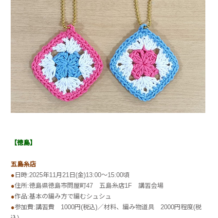
【徳島】
五島糸店
●
日時:2025年11月21日(金)13:00～15:00頃
●
住所:徳島県徳島市問屋町47 五島糸店1F 講習会場
●
作品:基本の編み方で編むシュシュ
●
参加費:講習費 1000円(税込)／材料、編み物道具 2000円程度(税
込)