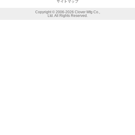
サイトマップ
Copyright ©
2006-2026 Clover Mfg Co.,
Ltd. All Rights Reserved.