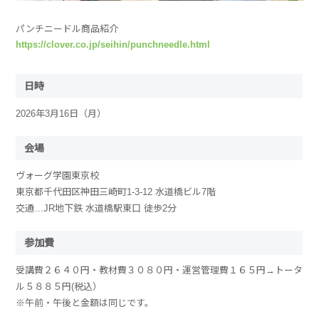
パンチニードル商品紹介
https://clover.co.jp/seihin/punchneedle.html
日時
2026年3月16日（月）
会場
ヴォーグ学園東京校
東京都千代田区神田三崎町1-3-12 水道橋ビル7階
交通…JR地下鉄 水道橋駅東口 徒歩2分
参加費
受講費２６４０円・教材費３０８０円・運営管理費１６５円→トータ
ル５８８５円(税込）
※午前・午後と金額は同じです。