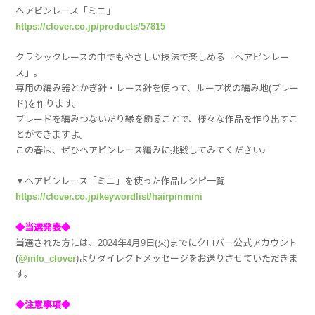
ヘアピンレース「ミニ」
https://clover.co.jp/products/57815
クラシックレースの中でもやさしい技法で楽しめる「ヘアピンレー
ス」。
専用の編み器とかぎ針・レース針を使って、ループ状の編み地(ブレー
ド)を作ります。
ブレードを編みつないだり縁を飾ることで、様々な作品を作り出すこ
とができますよ。
この春は、ぜひヘアピンレース編みに挑戦してみてください♪
▼ヘアピンレース「ミニ」を使った作品レシピ一覧
https://clover.co.jp/keywordlist/hairpinmini
◆当選発表◆
当選された方には、2024年4月9日(火)までにクロバー公式アカウント
(
@info_clover
)よりダイレクトメッセージをお送りさせていただきま
す。
◆注意事項◆