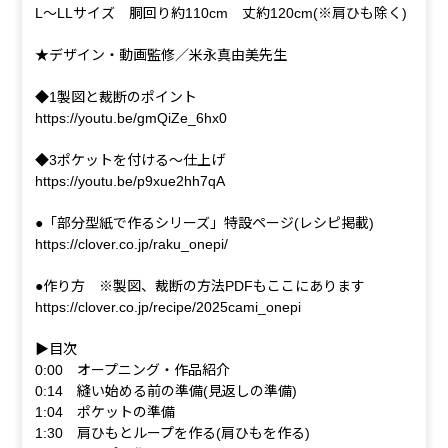
L～LLサイズ 胴回り約110cm 丈約120cm(※肩ひも除く)
★デザイン・動画監修／米永真由美先生
◆1製図と裁断のポイント
https://youtu.be/gmQiZe_6hx0
◆3ポケットを付ける～仕上げ
https://youtu.be/p9xue2hh7qA
●「部分型紙で作るシリーズ」特設ページ(レシピ掲載)
https://clover.co.jp/raku_onepi/
●作り方 ※製図、裁断の方法PDFもここにあります
https://clover.co.jp/recipe/2025cami_onepi
▶目次
0:00 オープニング・作品紹介
0:14 縫い始める前の準備(見返しの準備)
1:04 ポケットの準備
1:30 肩ひもとループを作る(肩ひもを作る)