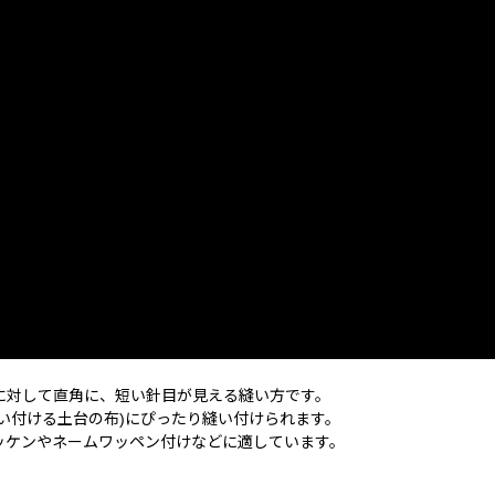
に対して直角に、短い針目が見える縫い方です。
い付ける土台の布)にぴったり縫い付けられます。
ッケンやネームワッペン付けなどに適しています。