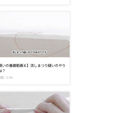
縫いの基礎動画６】流しまつり縫いのやり
は？
間／1:04