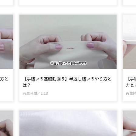
方と
【手縫いの基礎動画５】半返し縫いのやり方と
【手
は？
方と
再生時間／1:13
再生時