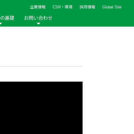
企業情報
CSR・環境
採用情報
Global Site
の基礎
お問い合わせ
報など
新着レシピ
検索ができます。
ト
手芸用品
編み針
人気レシピ
キルト
グッズ
ペーパークラフト
2013年
2012年