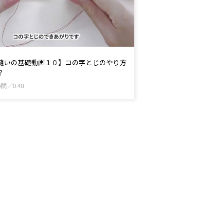
縫いの基礎動画１０】コの字とじのやり方
？
間／0:48