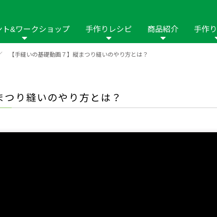
ント&ワークショップ
手作りレシピ
商品紹介
手作り
／
【手縫いの基礎動画７】縦まつり縫いのやり方とは？
商品名や商品情
その他の手作りナビ
手作りムービー
フリーワードで
2023年
2022年
2021年
イング用品
はさみ
ソーメニュ
パッチワーク・キル
ーイング
パッチワーク・
縦まつり縫いのやり方とは？
修用品
ホビー材料・キット
作品本
おなまえつけ
の手芸
糸の手芸
ール
毛の手芸
刺しゅう
み物
インテリア
2018年
2017年
2016年
2015年
2014年
の他