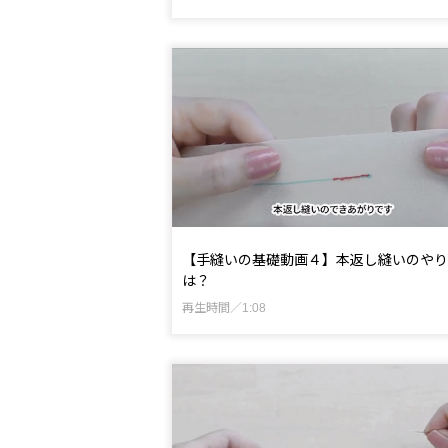
【手縫いの基礎動画４】本返し縫いのやり
は？
再生時間／1:08