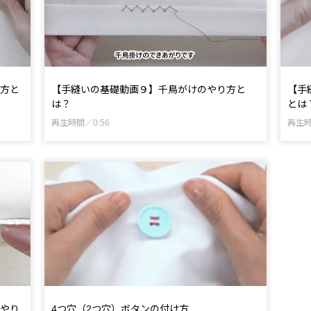
方と
【手縫いの基礎動画９】千鳥がけのやり方と
【手
は？
とは
再生時間／0:56
再生時
やり
4つ穴（2つ穴）ボタンの付け方