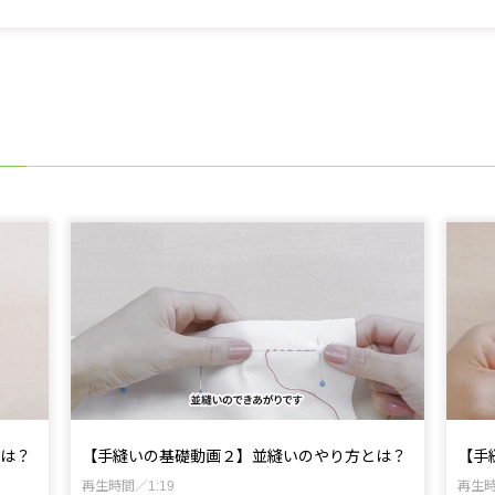
は？
【手縫いの基礎動画２】並縫いのやり方とは？
【手
再生時間／1:19
再生時