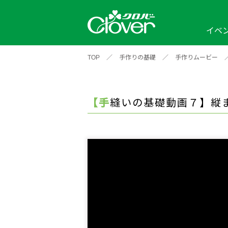
イベ
TOP
／
手作りの基礎
／
手作りムービー
イベント
編み物ナビ
ソーイングナビ
カテゴリから探す
2026年
2025年
2024年
新商品一覧
縫い針
ソー
アイテムから探す
ソ
【手縫いの基礎動画７】
編み物用品
インテリア
補
ワークショップ
布
クロバーモチーフ
ポルトボヌ
2026年
2025年
2024年
羊
イベントレポート
編
2024年
2020年
2019年
そ