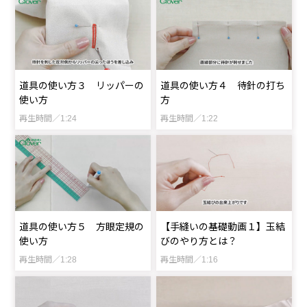
道具の使い方３ リッパーの
道具の使い方４ 待針の打ち
使い方
方
再生時間／1:24
再生時間／1:22
道具の使い方５ 方眼定規の
【手縫いの基礎動画１】玉結
使い方
びのやり方とは？
再生時間／1:28
再生時間／1:16