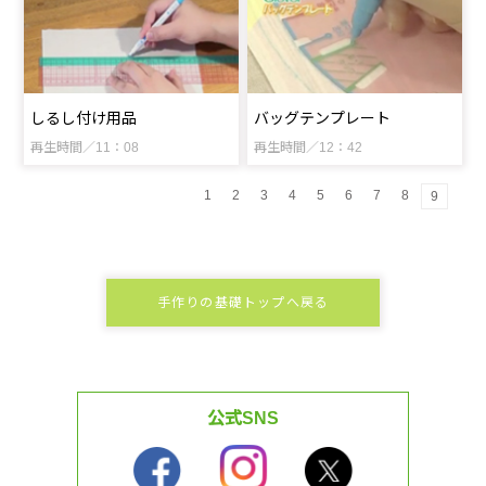
しるし付け用品
バッグテンプレート
再生時間／11：08
再生時間／12：42
1
2
3
4
5
6
7
8
9
手作りの基礎トップへ戻る
公式SNS