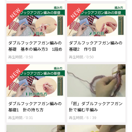
ダブルフックアフガン編みの
ダブルフックアフガン編みの
基礎 基本の編み方3 1段め
基礎2 作り目
再生時間／0:50
再生時間／0:50
ダブルフックアフガン編みの
「匠」ダブルフックアフガン
基礎1 針の持ち方
針で編む平編み
再生時間／0:31
再生時間／6：39