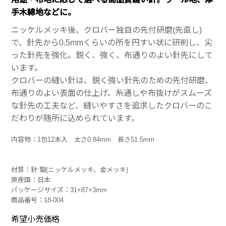
手木綿地などに。
ニッケルメッキ後、クロバー独自の先付研磨(先直し)
で、針先から0.5mmくらいの所を円すい状に研削し、尖
った針先を強化。鋭く、強く、布通りのよい針先にして
います。
クロバーの縫い針は、鋭く強い針先のための先付研磨、
布通りのよい表面の仕上げ、糸通しや布抜けがスムーズ
な針先の工夫など、縫いやすさを追求したクロバーのこ
だわりが随所に込められています。
内容物：1包12本入 太さ0.84mm 長さ51.5mm
材質：針:鋼(ニッケルメッキ、金メッキ)
原産国：日本
パッケージサイズ：31×87×3mm
商品番号：18-004
希望小売価格