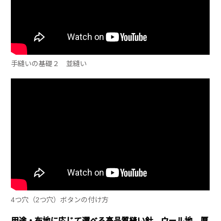
手縫いの基礎２ 並縫い
4つ穴（2つ穴）ボタンの付け方
用途・布地に応じて選べる高品質縫い針。ウール地、厚