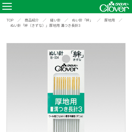
TOP
／
商品紹介
／
縫い針
／
ぬい針「絆」
／
厚地用
／
ぬい針「絆（きずな）」厚地用 溝つき長針3