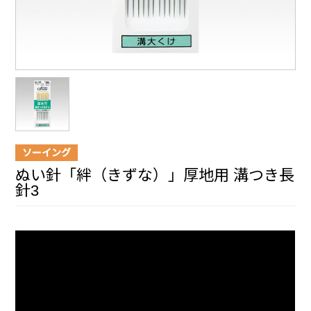
ソーイング
ぬい針「絆（きずな）」厚地用 溝つき長
針3