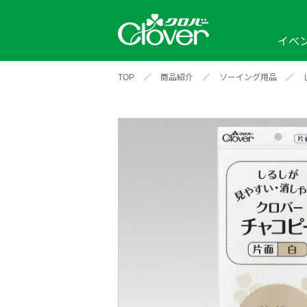
イベ
TOP
／
商品紹介
／
ソーイング用品
／
イベント
編み物ナビ
ソーイングナビ
カテゴリから探す
2026年
2025年
2024年
新商品一覧
縫い針
ソー
アイテムから探す
ソ
編み物用品
インテリア
補
ワークショップ
布
クロバーモチーフ
ポルトボヌ
2026年
2025年
2024年
羊
イベントレポート
編
2024年
2020年
2019年
そ