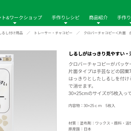
ント&ワークショップ
手作りレシピ
商品紹介
手作り
しるし付け用品
／
トレーサー・チャコピー
／
クロバーチャコピー＜片面 
商品名や商品情
その他の手作りナビ
手作りムービー
フリーワードで
2023年
2022年
2021年
イング用品
はさみ
ソーメニュ
パッチワーク・キル
ーイング
パッチワーク・
しるしがはっきり見やすい・
修用品
ホビー材料・キット
作品本
おなまえつけ
クロバーチャコピーがパッケ
の手芸
糸の手芸
片面タイプは手芸などの図案
ール
はっきりとしたしるしを付け
で消せます。
毛の手芸
刺しゅう
30×25cmのサイズが5枚入っ
み物
インテリア
2018年
2017年
2016年
2015年
2014年
内容物：30×25ｃｍ 5枚入
の他
材質：塗布剤：ワックス・顔料・活
原産国：日本