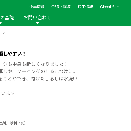
企業情報
CSR・環境
採用情報
Global Site
の基礎
お問い合わせ
白＞
報など
新着レシピ
検索ができます。
ト
手芸用品
編み針
人気レシピ
キルト
消しやすい！
グッズ
ペーパークラフト
ージも中身も新しくなりました！
写しや、ソーイングのしるしつけに。
ることができ、付けたしるしは水洗い
ています。
2013年
2012年
性剤、基材：紙