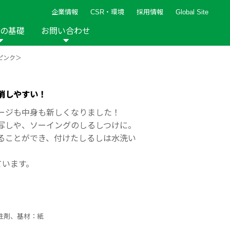
企業情報
CSR・環境
採用情報
Global Site
の基礎
お問い合わせ
ピンク＞
報など
新着レシピ
検索ができます。
ト
手芸用品
編み針
人気レシピ
キルト
消しやすい！
グッズ
ペーパークラフト
ージも中身も新しくなりました！
写しや、ソーイングのしるしつけに。
ることができ、付けたしるしは水洗い
ています。
2013年
2012年
性剤、基材：紙