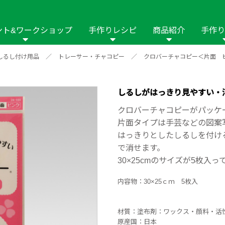
ント&ワークショップ
手作りレシピ
商品紹介
手作り
しるし付け用品
／
トレーサー・チャコピー
／
クロバーチャコピー＜片面 
商品名や商品情
その他の手作りナビ
手作りムービー
フリーワードで
2023年
2022年
2021年
イング用品
はさみ
ソーメニュ
パッチワーク・キル
ーイング
パッチワーク・
しるしがはっきり見やすい・
修用品
ホビー材料・キット
作品本
おなまえつけ
クロバーチャコピーがパッケ
の手芸
糸の手芸
片面タイプは手芸などの図案
ール
はっきりとしたしるしを付け
で消せます。
毛の手芸
刺しゅう
30×25cmのサイズが5枚入っ
み物
インテリア
2018年
2017年
2016年
2015年
2014年
内容物：30×25ｃｍ 5枚入
の他
材質：塗布剤：ワックス・顔料・活
原産国：日本