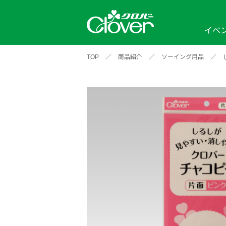
イベ
TOP
／
商品紹介
／
ソーイング用品
／
イベント
編み物ナビ
ソーイングナビ
カテゴリから探す
2026年
2025年
2024年
新商品一覧
縫い針
ソー
アイテムから探す
ソ
編み物用品
インテリア
補
ワークショップ
布
クロバーモチーフ
ポルトボヌ
2026年
2025年
2024年
羊
イベントレポート
編
2024年
2020年
2019年
そ