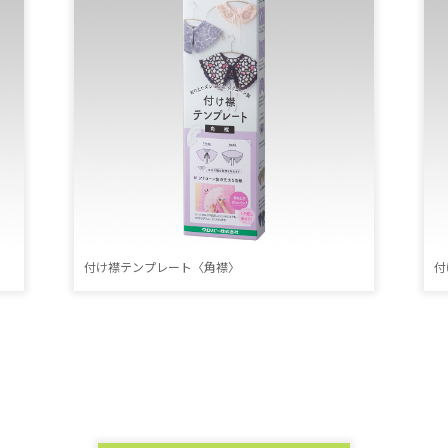
付け襟テンプレート〈角襟〉
付