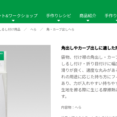
ント&ワークショップ
手作りレシピ
商品紹介
手作り
しるし付け用品
／
へら
／
角・カーブ出しへら
商品名や商品情
その他の手作りナビ
手作りムービー
フリーワードで
2023年
2022年
2021年
イング用品
はさみ
ソーメニュ
パッチワーク・キル
ーイング
パッチワーク・
角出しやカーブ出しに適した
修用品
ホビー材料・キット
作品本
おなまえつけ
袋物、付け襟の角出し・カー
の手芸
糸の手芸
しるし付け・折り目付けに幅
ール
滑りが良く、適度な丸みがあ
れの用途に応じた持ち方にフ
毛の手芸
刺しゅう
あり、力が入れやすい持ちや
生地を擦る際に生じる摩擦熱
み物
インテリア
2018年
2017年
2016年
2015年
2014年
す。
の他
内容物：へら