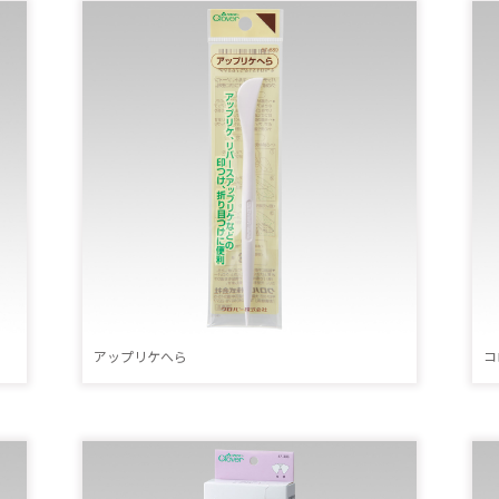
アップリケへら
コ