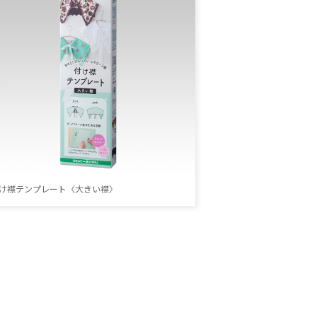
け襟テンプレート〈大きい襟〉