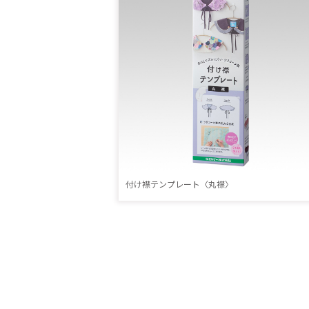
付け襟テンプレート〈丸襟〉