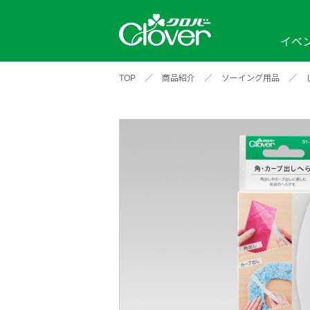
イベ
TOP
／
商品紹介
／
ソーイング用品
／
イベント
編み物ナビ
ソーイングナビ
カテゴリから探す
2026年
2025年
2024年
新商品一覧
縫い針
ソー
アイテムから探す
ソ
編み物用品
インテリア
補
ワークショップ
布
クロバーモチーフ
ポルトボヌ
2026年
2025年
2024年
羊
イベントレポート
編
2024年
2020年
2019年
そ