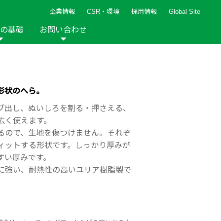
企業情報
CSR・環境
採用情報
Global Site
の基礎
お問い合わせ
報など
新着レシピ
検索ができます。
ト
手芸用品
編み針
人気レシピ
キルト
形状のへら。
グッズ
ペーパークラフト
ブ出し、ぬいしろを割る・押さえる、
広く使えます。
るので、生地を傷つけません。それぞ
ィットする形状です。しっかり厚みが
すい厚みです。
に強い、耐熱性の高いユリア樹脂製で
2013年
2012年