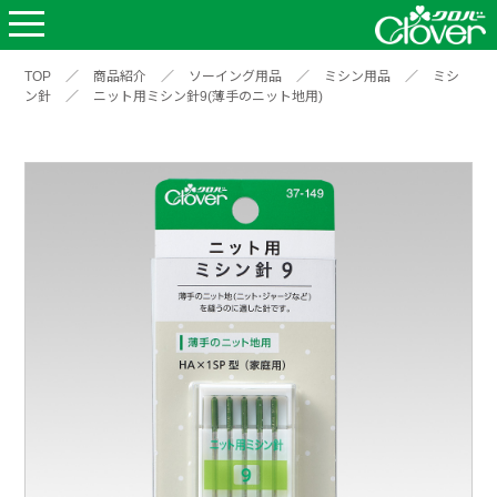
TOP
／
商品紹介
／
ソーイング用品
／
ミシン用品
／
ミシ
ン針
／
ニット用ミシン針9(薄手のニット地用)