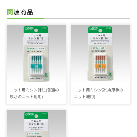
関連商品
ニット用ミシン針11(普通の
ニット用ミシン針14(厚手の
厚さのニット地用)
ニット地用)