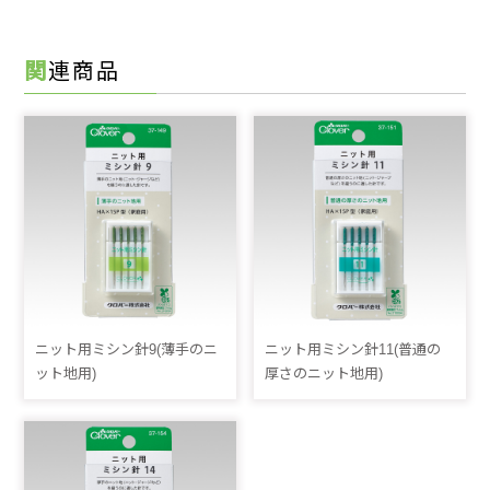
関連商品
ニット用ミシン針9(薄手のニ
ニット用ミシン針11(普通の
ット地用)
厚さのニット地用)