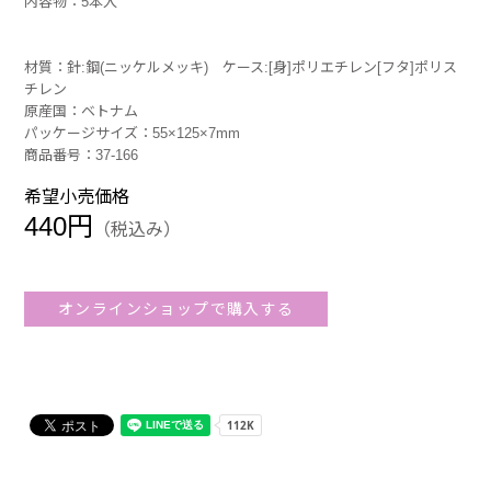
内容物：5本入
材質：針:鋼(ニッケルメッキ) ケース:[身]ポリエチレン[フタ]ポリス
チレン
原産国：ベトナム
パッケージサイズ：55×125×7mm
商品番号：37-166
希望小売価格
440円
（税込み）
オンラインショップで購入する