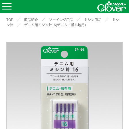
TOP
／
商品紹介
／
ソーイング用品
／
ミシン用品
／
ミシ
ン針
／
デニム用ミシン針16(デニム・帆布地用)