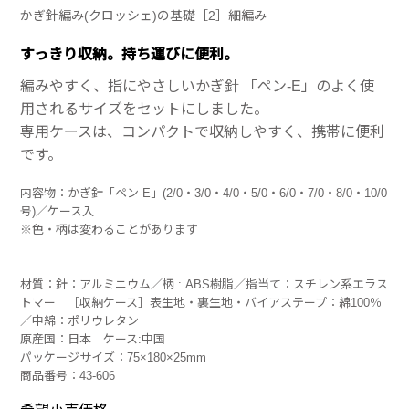
かぎ針編み(クロッシェ)の基礎［2］細編み
すっきり収納。持ち運びに便利。
編みやすく、指にやさしいかぎ針 「ペン-E」のよく使
用されるサイズをセットにしました。
専用ケースは、コンパクトで収納しやすく、携帯に便利
です。
内容物：かぎ針「ペン-E」(2/0・3/0・4/0・5/0・6/0・7/0・8/0・10/0
号)／ケース入
※色・柄は変わることがあります
材質：針：アルミニウム／柄 : ABS樹脂／指当て：スチレン系エラス
トマー ［収納ケース］表生地・裏生地・バイアステープ：綿100％
／中綿：ポリウレタン
原産国：日本 ケース:中国
パッケージサイズ：75×180×25mm
商品番号：43-606