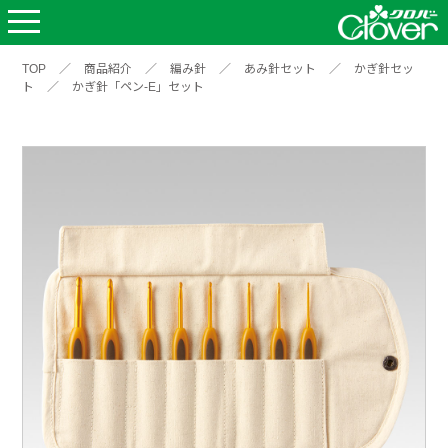
TOP
／
商品紹介
／
編み針
／
あみ針セット
／
かぎ針セッ
ト
／
かぎ針「ペン-E」セット