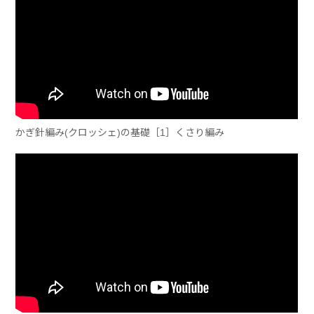
かぎ針編み(クロッシェ)の基礎［1］くさり編み