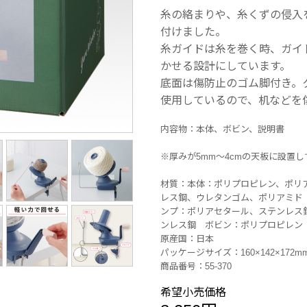
糸の絡まりや、糸くずの侵入
付けました。
糸ガイドは糸を巻く時、ガイ
かせる設計にしています。
底面は傷防止のゴム脚付き。
使用しているので、机などを
内容物：本体、ボビン、説明書
※厚みが5mm〜4cmの天板に設置
材質：本体：ポリプロピレン、ポリ
レス鋼、ウレタンゴム、ポリアミド
ンプ：ポリアセタール、ステンレス
ンレス鋼 ボビン：ポリプロピレン
原産国：日本
パッケージサイズ：160×142×172m
商品番号：55-370
希望小売価格