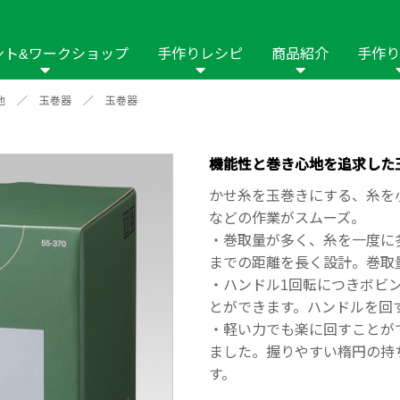
ント&ワークショップ
手作りレシピ
商品紹介
手作り
他
／
玉巻器
／
玉巻器
商品名や商品情
その他の手作りナビ
手作りムービー
フリーワードで
2023年
2022年
2021年
イング用品
はさみ
ソーメニュ
パッチワーク・キル
ーイング
パッチワーク・
機能性と巻き心地を追求した
修用品
ホビー材料・キット
作品本
おなまえつけ
かせ糸を玉巻きにする、糸を
の手芸
糸の手芸
などの作業がスムーズ。
ール
・巻取量が多く、糸を一度に
までの距離を長く設計。巻取量
毛の手芸
刺しゅう
・ハンドル1回転につきボビ
とができます。ハンドルを回
み物
インテリア
2018年
2017年
2016年
2015年
2014年
・軽い力でも楽に回すことが
ました。握りやすい楕円の持
の他
す。