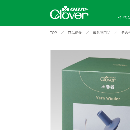
イベ
TOP
／
商品紹介
／
編み物用品
／
その
イベント
編み物ナビ
ソーイングナビ
カテゴリから探す
2026年
2025年
2024年
新商品一覧
縫い針
ソー
アイテムから探す
ソ
編み物用品
インテリア
補
ワークショップ
布
クロバーモチーフ
ポルトボヌ
2026年
2025年
2024年
羊
イベントレポート
編
2024年
2020年
2019年
そ