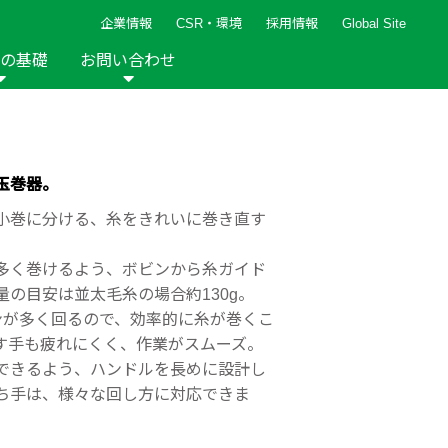
企業情報
CSR・環境
採用情報
Global Site
の基礎
お問い合わせ
報など
新着レシピ
検索ができます。
ト
手芸用品
編み針
人気レシピ
キルト
玉巻器。
グッズ
ペーパークラフト
小巻に分ける、糸をきれいに巻き直す
多く巻けるよう、ボビンから糸ガイド
の目安は並太毛糸の場合約130g。
ンが多く回るので、効率的に糸が巻くこ
す手も疲れにくく、作業がスムーズ。
2013年
2012年
できるよう、ハンドルを長めに設計し
ち手は、様々な回し方に対応できま