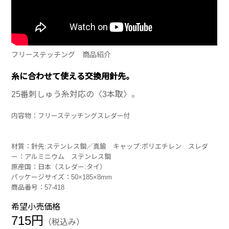
フリーステッチング 商品紹介
糸に合わせて使える交換用針先。
25番刺しゅう糸対応の〈3本取〉。
内容物：フリーステッチングスレダー付
材質：針先:ステンレス鋼／真鍮 キャップ:ポリエチレン スレダ
ー：アルミニウム ステンレス鋼
原産国：日本（スレダー:タイ）
パッケージサイズ：50×185×8mm
商品番号：57-418
希望小売価格
715円
（税込み）