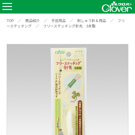
TOP
／
商品紹介
／
手芸用品
／
刺しゅう針＆用品
／
フリ
ーステッチング
／
フリーステッチング針先 3本取