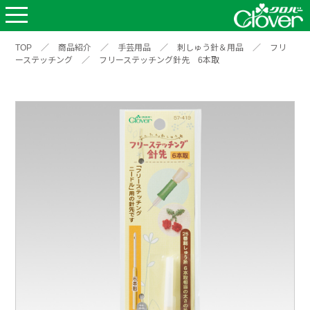
TOP
／
商品紹介
／
手芸用品
／
刺しゅう針＆用品
／
フリ
ーステッチング
／
フリーステッチング針先 6本取