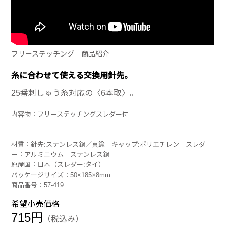
フリーステッチング 商品紹介
糸に合わせて使える交換用針先。
25番刺しゅう糸対応の〈6本取〉。
内容物：フリーステッチングスレダー付
材質：針先:ステンレス鋼／真鍮 キャップ:ポリエチレン スレダ
ー：アルミニウム ステンレス鋼
原産国：日本（スレダー:タイ）
パッケージサイズ：50×185×8mm
商品番号：57-419
希望小売価格
715円
（税込み）