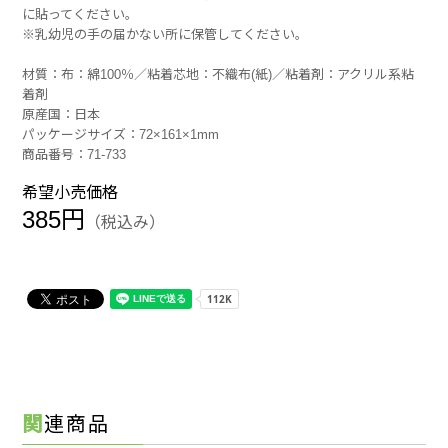
に貼ってください。
※乳幼児の手の届かない所に保管してください。
材質：布：綿100％／粘着芯地：不織布(紙)／粘着剤：アクリル系粘
着剤
原産国：日本
パッケージサイズ：72×161×1mm
商品番号：71-733
希望小売価格
385円
（税込み）
関連商品