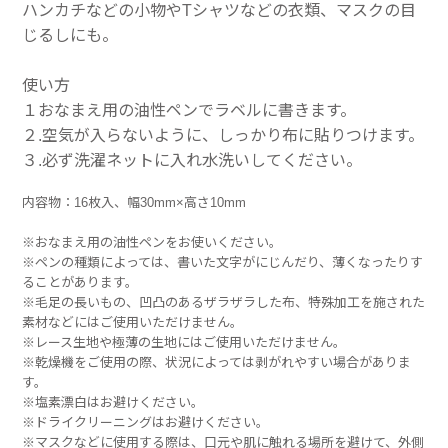
ハンカチなどの小物やTシャツなどの衣類、マスクの目
じるしにも。
使い方
１おなまえ用の油性ペンでラベルに書きます。
２.空気が入らないように、しっかり布に貼りつけます。
３.必ず洗濯ネットに入れ水洗いしてください。
内容物：16枚入、幅30mm×高さ10mm
※おなまえ用の油性ペンをお使いください。
※ペンの種類によっては、書いた文字がにじんだり、薄くなったりす
ることがあります。
※毛足の長いもの、凹凸のあるザラザラした布、特殊加工を施された
素材などにはご使用いただけません。
※レース生地や極薄の生地にはご使用いただけません。
※乾燥機をご使用の際、状況によっては剥がれやすい場合がありま
す。
※塩素漂白はお避けください。
※ドライクリーニングはお避けください。
※マスクなどに使用する際は、口元や肌に触れる場所を避けて、外側