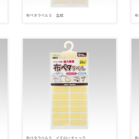
布ペタラベルＳ 生成
布
布ペタラベルＳ イエローチェック
布