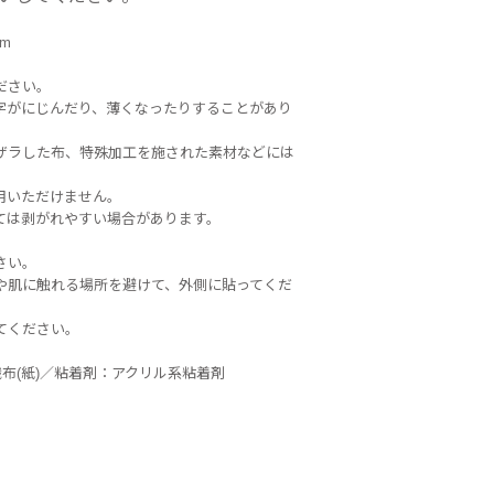
m
ださい。
字がにじんだり、薄くなったりすることがあり
ザラした布、特殊加工を施された素材などには
用いただけません。
ては剥がれやすい場合があります。
さい。
や肌に触れる場所を避けて、外側に貼ってくだ
てください。
織布(紙)／粘着剤：アクリル系粘着剤