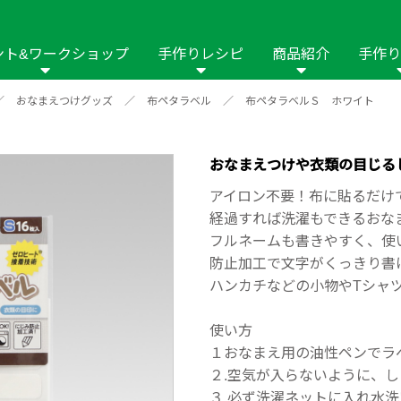
ント&ワークショップ
手作りレシピ
商品紹介
手作り
／
おなまえつけグッズ
／
布ペタラベル
／
布ペタラベルＳ ホワイト
商品名や商品情
その他の手作りナビ
手作りムービー
フリーワードで
2023年
2022年
2021年
イング用品
はさみ
ソーメニュ
パッチワーク・キル
ーイング
パッチワーク・
おなまえつけや衣類の目じる
修用品
ホビー材料・キット
作品本
おなまえつけ
アイロン不要！布に貼るだけ
の手芸
糸の手芸
経過すれば洗濯もできるおな
ール
フルネームも書きやすく、使
防止加工で文字がくっきり書
毛の手芸
刺しゅう
ハンカチなどの小物やTシャ
み物
インテリア
2018年
2017年
2016年
2015年
2014年
使い方
１おなまえ用の油性ペンでラ
の他
２.空気が入らないように、
３.必ず洗濯ネットに入れ水