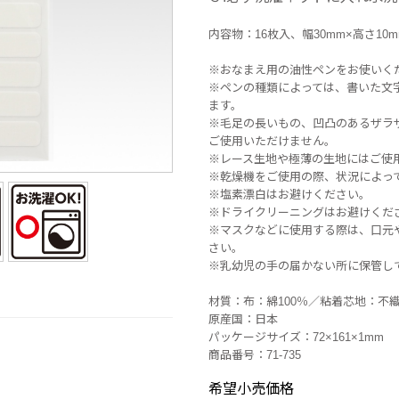
内容物：16枚入、幅30mm×高さ10m
※おなまえ用の油性ペンをお使いく
※ペンの種類によっては、書いた文
ます。
※毛足の長いもの、凹凸のあるザラ
ご使用いただけません。
※レース生地や極薄の生地にはご使
※乾燥機をご使用の際、状況によっ
※塩素漂白はお避けください。
※ドライクリーニングはお避けくだ
※マスクなどに使用する際は、口元
さい。
※乳幼児の手の届かない所に保管し
材質：布：綿100％／粘着芯地：不
原産国：日本
パッケージサイズ：72×161×1mm
商品番号：71-735
希望小売価格