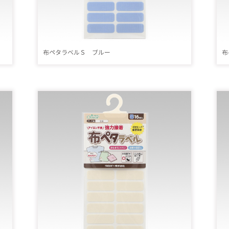
布ペタラベルＳ ブルー
布