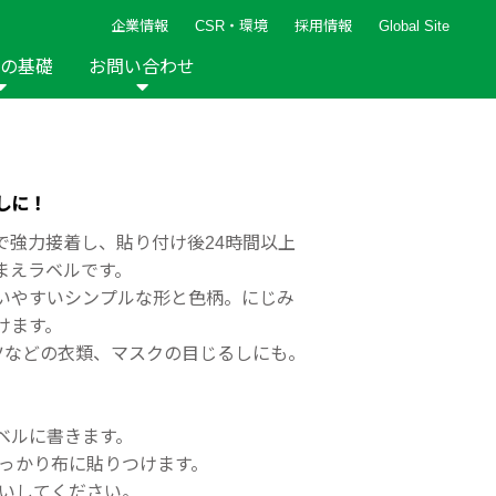
企業情報
CSR・環境
採用情報
Global Site
の基礎
お問い合わせ
報など
新着レシピ
検索ができます。
ト
手芸用品
編み針
人気レシピ
キルト
しに！
グッズ
ペーパークラフト
で強力接着し、貼り付け後24時間以上
まえラベルです。
いやすいシンプルな形と色柄。にじみ
けます。
ツなどの衣類、マスクの目じるしにも。
2013年
2012年
ベルに書きます。
しっかり布に貼りつけます。
洗いしてください。