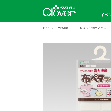
イベ
TOP
／
商品紹介
／
おなまえつけグッズ
イベント
編み物ナビ
ソーイングナビ
カテゴリから探す
2026年
2025年
2024年
新商品一覧
縫い針
ソー
アイテムから探す
ソ
編み物用品
インテリア
補
ワークショップ
布
クロバーモチーフ
ポルトボヌ
2026年
2025年
2024年
羊
イベントレポート
編
2024年
2020年
2019年
そ